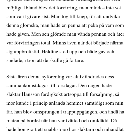
möjligt. Ibland blev det förvirring, man mindes inte vet
som varit givare sist. Man tog till knep, för att undvika
denna glömska, man hade en penna att peka på vem som
hade given. Men sen glömde man vända pennan och åter
var förvirringen total. Minns även när det började närma
sig uppbrottstid, Heldine stod upp och både gav och
spelade, i tron att de skulle gå fortare.
Sista åren denna syförening var aktiv ändrades dess
sammankomstdagar till torsdagar. Den dagen hade
slaktar Hansson färdigkokt ärtsoppa till försäljning, så
mor kunde i princip anlända hemmet samtidigt som min
far, han blev omsprungen i trappuppgången, och ändå ha
maten på bordet när han var tvättad och omklädd. Då
hade hon gjort ett snabbstopp hos slaktarn och inhandlat