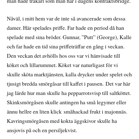
man hade träkarl som man har i dagens kontraktsbridge.
Nåväl, i mitt hem var de inte så avancerade som dessa
damer. Här spelades priffe. Far hade en period då han
spelade med sina bröder. Gunnar, ”Putt” (George), Kalle
och far hade en tid sina priffeträffar en gång i veckan.
Den veckan det avhölls hos oss var vi hänvisade till
köket och lillarummet. Köket var naturligast för vi
skulle sköta marktjänsten, kalla drycker under spelet och
tjusigt bredda smörgåsar till kaffet i pausen. Det var här
jag lärde hur man skulle ha pepparrotsvisp till saltköttet.
Skinksmörgåsen skulle antingen ha små legymer eller
ännu hellre en liten klick småhackad frukt i majonnäs.
Kavringsmörgåsen med kokta äggskivor skulle ha
ansjovis på och en persiljekvist.