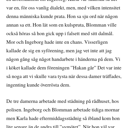
var en, för oss vanlig dialekt, men, med vilken intensitet
denna människa kunde prata. Hon sa sju ord när någon
annan sa ett. Hon lät som en kulspruta, Blomman ville
också höras så hon gick upp i falsett med sitt dalmål.
Mor och Ingeborg hade inte en chans. Visserligen
kallade de sig en syförening, men jag vet inte att jag
någon gång såg något handarbete i händerna på dem. Vi
i köket kallade dem föreningen ”Hakan går” Det var inte
så noga att vi skulle vara tysta när dessa damer träffades,
ingenting kunde överrösta dem.
De tre damerna arbetade med städning på rådhuset, hos
polisen. Ingeborg och Blomman arbetade tidiga mornar
men Karla hade eftermiddagsstädnig så ibland kom hon
lite senare än de andra till ”symötet”. När hon väl var