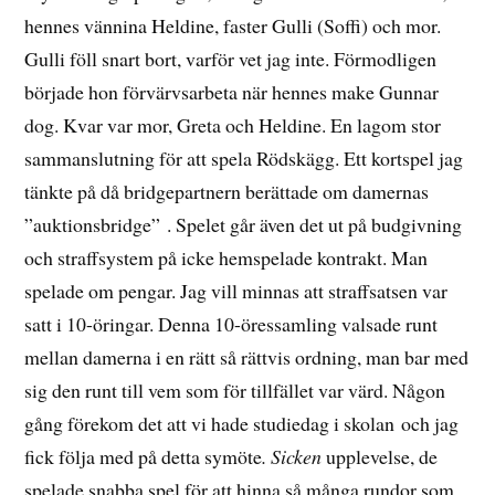
hennes vännina Heldine, faster Gulli (Soffi) och mor.
Gulli föll snart bort, varför vet jag inte. Förmodligen
började hon förvärvsarbeta när hennes make Gunnar
dog. Kvar var mor, Greta och Heldine. En lagom stor
sammanslutning för att spela Rödskägg. Ett kortspel jag
tänkte på då bridgepartnern berättade om damernas
”auktionsbridge” . Spelet går även det ut på budgivning
och straffsystem på icke hemspelade kontrakt. Man
spelade om pengar. Jag vill minnas att straffsatsen var
satt i 10-öringar. Denna 10-öressamling valsade runt
mellan damerna i en rätt så rättvis ordning, man bar med
sig den runt till vem som för tillfället var värd. Någon
gång förekom det att vi hade studiedag i skolan och jag
fick följa med på detta symöte
. Sicken
upplevelse, de
spelade snabba spel för att hinna så många rundor som