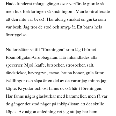
Hade funderat många gånger över varför de gjorde så
men fick förklaringen så småningom. Man kontrollerade
att den inte var besk!! Har aldrig smakat en gurka som
var besk. Jag tror de stod och smyg-åt. Ett barns hela
övertygelse.
Nu fortsätter vi till ”föreningen” som låg i hörnet
Röamöllgatan-Grubbagatan. Här inhandlades alla
specerier. Mjöl, kaffe, bitsocker, strösocker, salt,
tändstickor, havregryn, cacao, bruna bönor, gula ärtor,
tvålflingor och såpa är en del av de varor jag minns jag
köpte. Kryddor och ost fanns också här i föreningen.
Här fanns några glasburkar med karameller, men få var
de gånger det stod något på inköpslistan att det skulle
köpas. Av någon anledning vet jag att jag bar hem