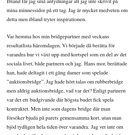
Ibland får jag små antydningar att jag inte skrivit på
mina minnessidor på ett tag. Jag är mycket medveten om
detta men ibland tryter inspirationen.
Var hemma hos min bridgepartner med veckans
resultatlista häromdagen. Vi började då berätta för
varandra hur vi växt upp med kortspel som en del av det
sociala livet, både partnern och jag. Hans mor, berättade
han, hade deltagit i ett gäng damer som spelade
”auktionsbridge”. Jag hade hört talas om rubberbridge
men aldrig auktionsbridge, vad var det? Enligt partnern
var det ett budgivande där högsta budet fick spela
kontraktet. Men inte som dagens bridge där man
försöker bjuda på parets gemensamma kort, utan man
bjöd tydligen hela tiden över varandra. Jag vet inte om