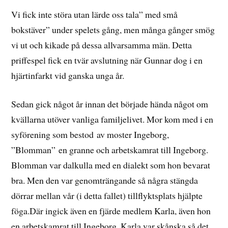
Vi fick inte störa utan lärde oss tala” med små
bokstäver” under spelets gång, men många gånger smög
vi ut och kikade på dessa allvarsamma män. Detta
priffespel fick en tvär avslutning när Gunnar dog i en
hjärtinfarkt vid ganska unga år.
Sedan gick något år innan det började hända något om
kvällarna utöver vanliga familjelivet. Mor kom med i en
syförening som bestod av moster Ingeborg,
”Blomman” en granne och arbetskamrat till Ingeborg.
Blomman var dalkulla med en dialekt som hon bevarat
bra. Men den var genomträngande så några stängda
dörrar mellan vår (i detta fallet) tillflyktsplats hjälpte
föga.Där ingick även en fjärde medlem Karla, även hon
en arbetskamrat till Ingeborg. Karla var skånska så det