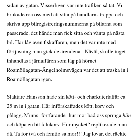
sidan av gatan. Visserligen var inte trafiken så tät. Vi
brukade roa oss med att sitta på handlarns trappa och
skriva upp bilregistreringsnummerna på bilarna som
passerade, det hände man fick sitta och vänta på nästa
bil. Här låg även fiskaffären, men det var inte med
förtjusning man gick de ärendena. Nåväl, skulle inget
inhandlas i järnaffären som låg på hörnet
Röamöllagatan-Ängelholmsvägen var det att traska in i
Röamöllagatan igen.
Slaktare Hansson hade sin kött- och charkuteriaffär ca
25 m in i gatan. Här införskaffades kött, korv och
pålägg. Minns fortfarande hur mor bad oss springa
hän
och köpa en bit falukorv. Hur mycket? replikerade man
då. Ta för två och femtio sa mor!!! Jag lovar, det räckte