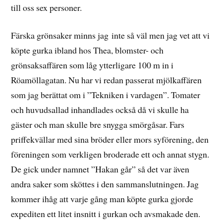
till oss sex personer.
Färska grönsaker minns jag inte så väl men jag vet att vi
köpte gurka ibland hos Thea, blomster- och
grönsaksaffären som låg ytterligare 100 m in i
Röamöllagatan. Nu har vi redan passerat mjölkaffären
som jag berättat om i ”Tekniken i vardagen”. Tomater
och huvudsallad inhandlades också då vi skulle ha
gäster och man skulle bre snygga smörgåsar. Fars
priffekvällar med sina bröder eller mors syförening, den
föreningen som verkligen broderade ett och annat stygn.
De gick under namnet ”Hakan går” så det var även
andra saker som sköttes i den sammanslutningen. Jag
kommer ihåg att varje gång man köpte gurka gjorde
expediten ett litet insnitt i gurkan och avsmakade den.