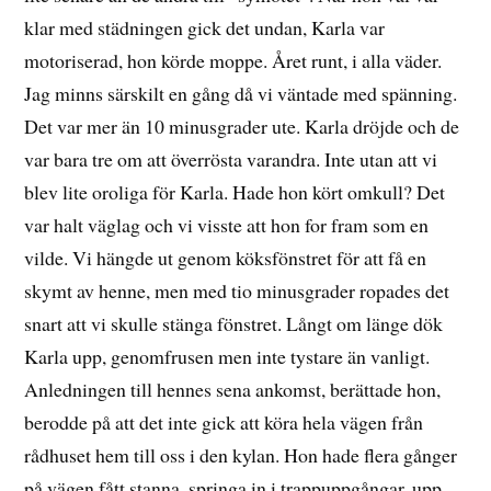
klar med städningen gick det undan, Karla var
motoriserad, hon körde moppe. Året runt, i alla väder.
Jag minns särskilt en gång då vi väntade med spänning.
Det var mer än 10 minusgrader ute. Karla dröjde och de
var bara tre om att överrösta varandra. Inte utan att vi
blev lite oroliga för Karla. Hade hon kört omkull? Det
var halt väglag och vi visste att hon for fram som en
vilde. Vi hängde ut genom köksfönstret för att få en
skymt av henne, men med tio minusgrader ropades det
snart att vi skulle stänga fönstret. Långt om länge dök
Karla upp, genomfrusen men inte tystare än vanligt.
Anledningen till hennes sena ankomst, berättade hon,
berodde på att det inte gick att köra hela vägen från
rådhuset hem till oss i den kylan. Hon hade flera gånger
på vägen fått stanna, springa in i trappuppgångar, upp