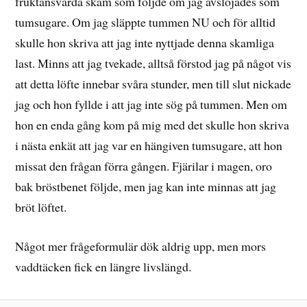
fruktansvärda skam som följde om jag avslöjades som
tumsugare. Om jag släppte tummen NU och för alltid
skulle hon skriva att jag inte nyttjade denna skamliga
last. Minns att jag tvekade, alltså förstod jag på något vis
att detta löfte innebar svåra stunder, men till slut nickade
jag och hon fyllde i att jag inte sög på tummen. Men om
hon en enda gång kom på mig med det skulle hon skriva
i nästa enkät att jag var en hängiven tumsugare, att hon
missat den frågan förra gången. Fjärilar i magen, oro
bak bröstbenet följde, men jag kan inte minnas att jag
bröt löftet.
Något mer frågeformulär dök aldrig upp, men mors
vaddtäcken fick en längre livslängd.