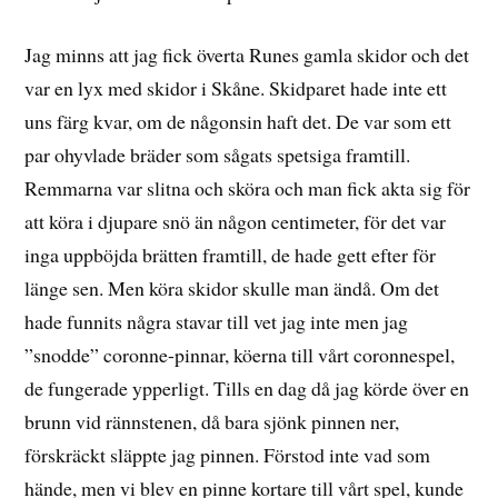
Jag minns att jag fick överta Runes gamla skidor och det
var en lyx med skidor i Skåne. Skidparet hade inte ett
uns färg kvar, om de någonsin haft det. De var som ett
par ohyvlade bräder som sågats spetsiga framtill.
Remmarna var slitna och sköra och man fick akta sig för
att köra i djupare snö än någon centimeter, för det var
inga uppböjda brätten framtill, de hade gett efter för
länge sen. Men köra skidor skulle man ändå. Om det
hade funnits några stavar till vet jag inte men jag
”snodde” coronne-pinnar, köerna till vårt coronnespel,
de fungerade ypperligt. Tills en dag då jag körde över en
brunn vid rännstenen, då bara sjönk pinnen ner,
förskräckt släppte jag pinnen. Förstod inte vad som
hände, men vi blev en pinne kortare till vårt spel, kunde