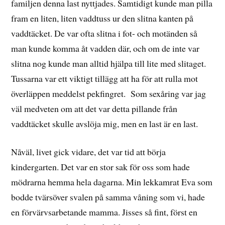
familjen denna last nyttjades. Samtidigt kunde man pilla
fram en liten, liten vaddtuss ur den slitna kanten på
vaddtäcket. De var ofta slitna i fot- och motänden så
man kunde komma åt vadden där, och om de inte var
slitna nog kunde man alltid hjälpa till lite med slitaget.
Tussarna var ett viktigt tillägg att ha för att rulla mot
överläppen meddelst pekfingret. Som sexåring var jag
väl medveten om att det var detta pillande från
vaddtäcket skulle avslöja mig, men en last är en last.
Nåväl, livet gick vidare, det var tid att börja
kindergarten. Det var en stor sak för oss som hade
mödrarna hemma hela dagarna. Min lekkamrat Eva som
bodde tvärsöver svalen på samma våning som vi, hade
en förvärvsarbetande mamma. Jisses så fint, först en