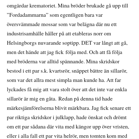
omgärdar krematoriet. Mina bröder brukade gå upp till
”Fordadammarna” som egentligen bara var
översvämmade mossar som var belägna där nu ett
industrisamhälle håller på att etableras norr om
Helsingborgs nuvarande soptipp. DET var långt att gå,
men det hände att jag fick följa med. Och att få följa
med bröderna var alltid spännande. Mina skridskor
bestod i ett par s.k. kvartsrör, snäppet bättre än sillarör,
som var det allra mest simpla man kunde ha. Att far
lyckades få mig att vara stolt över att det inte var enkla
sillarör är mig en gåta. Redan på denna tid hade
märkesjämförelserna blivit märkbara. Jag fick senare ett
par riktiga skridskor i julklapp, hade önskat och drömt
om ett par sådana där vita med kängor upp över vristen,
eller i alla fall ett par vita helrör, men tomten kom med